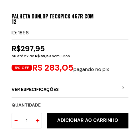
PALHETA DUNLOP TECKPICK 467R COM
12
ID
:
1856
R$
297
,
95
ou até
5
x de
R$
59
,
59
sem juros
R$ 283,05
5% OFF
pagando no pix
VER ESPECIFICAÇÕES
QUANTIDADE
－
＋
ADICIONAR AO CARRINHO