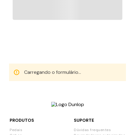
Fique por dentro!
Cadastre-se em nossa newsletter e receba em
primeira mão nossas novidades e ofertas.
Carregando o formulário...
PRODUTOS
SUPORTE
Pedais
Dúvidas frequentes