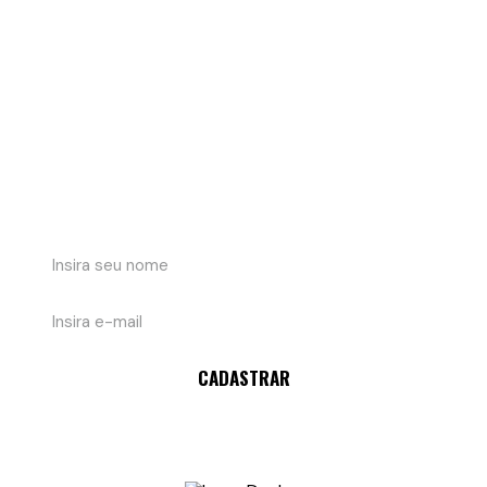
Fique por dentro!
Cadastre-se em nossa newsletter e receba em
primeira mão nossas novidades e ofertas.
CADASTRAR