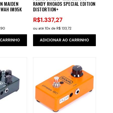
ON MAIDEN
RANDY RHOADS SPECIAL EDITION
 WAH IM95K
DISTORTION+
R$
1
.
337
,
27
,
90
ou até
10
x de
R$
133
,
72
 CARRINHO
ADICIONAR AO CARRINHO