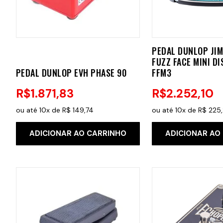
PEDAL DUNLOP JIM
FUZZ FACE MINI D
PEDAL DUNLOP EVH PHASE 90
FFM3
R$
1
.
871
,
83
R$
2
.
252
,
10
ou até
10
x de
R$
149
,
74
ou até
10
x de
R$
225
,
ADICIONAR AO CARRINHO
ADICIONAR AO