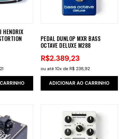
I HENDRIX
ISTORTION
PEDAL DUNLOP MXR BASS
OCTAVE DELUXE M288
R$
2
.
389
,
23
21
ou até
10
x de
R$
238
,
92
 CARRINHO
ADICIONAR AO CARRINHO