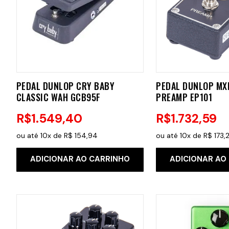
PEDAL DUNLOP CRY BABY
PEDAL DUNLOP MX
CLASSIC WAH GCB95F
PREAMP EP101
R$
1
.
549
,
40
R$
1
.
732
,
59
ou até
10
x de
R$
154
,
94
ou até
10
x de
R$
173
,
ADICIONAR AO CARRINHO
ADICIONAR AO