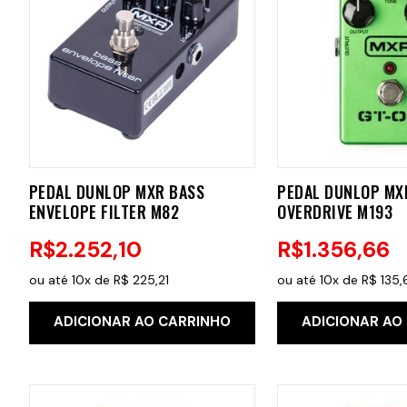
PEDAL DUNLOP MXR BASS
PEDAL DUNLOP MX
ENVELOPE FILTER M82
OVERDRIVE M193
R$
2
.
252
,
10
R$
1
.
356
,
66
ou até
10
x de
R$
225
,
21
ou até
10
x de
R$
135
,
ADICIONAR AO CARRINHO
ADICIONAR AO