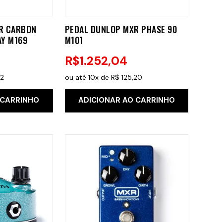
R CARBON
PEDAL DUNLOP MXR PHASE 90
AY M169
M101
R$
1
.
252
,
04
12
ou até
10
x de
R$
125
,
20
 CARRINHO
ADICIONAR AO CARRINHO