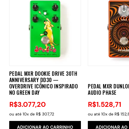
PEDAL MXR DOOKIE DRIVE 30TH
ANNIVERSARY DD30 —
OVERDRIVE ICÔNICO INSPIRADO
PEDAL MXR DUNLO
NO GREEN DAY
AUDIO PHASE
R$
3
.
077
,
20
R$
1
.
528
,
71
ou até
10
x de
R$
307
,
72
ou até
10
x de
R$
152
,
ADICIONAR AO CARRINHO
ADICIONAR AO