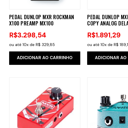
PEDAL DUNLOP MXR ROCKMAN
PEDAL DUNLOP MX
X100 PREAMP MX100
COPY ANALOG DEL
R$
3
.
298
,
54
R$
1
.
891
,
29
ou até
10
x de
R$
329
,
85
ou até
10
x de
R$
189
,
ADICIONAR AO CARRINHO
ADICIONAR AO