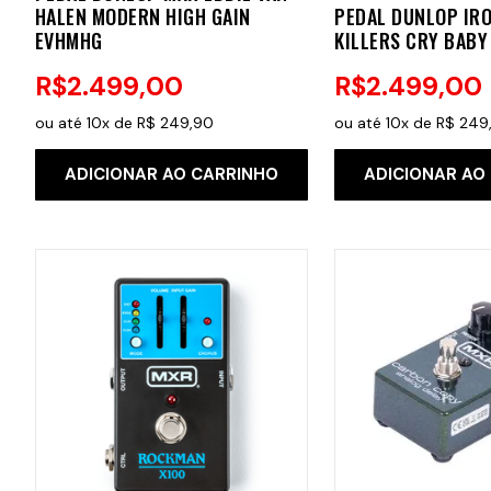
HALEN MODERN HIGH GAIN
PEDAL DUNLOP IR
EVHMHG
KILLERS CRY BABY
R$
2
.
499
,
00
R$
2
.
499
,
00
ou até
10
x de
R$
249
,
90
ou até
10
x de
R$
249
ADICIONAR AO CARRINHO
ADICIONAR AO