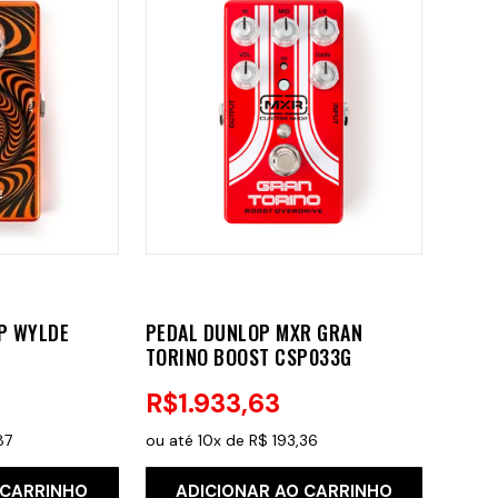
P WYLDE
PEDAL DUNLOP MXR GRAN
TORINO BOOST CSP033G
R$
1
.
933
,
63
87
ou até
10
x de
R$
193
,
36
 CARRINHO
ADICIONAR AO CARRINHO