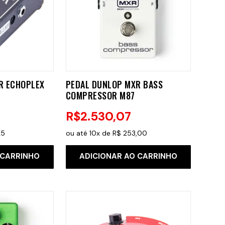
R ECHOPLEX
PEDAL DUNLOP MXR BASS
COMPRESSOR M87
R$
2
.
530
,
07
25
ou até
10
x de
R$
253
,
00
 CARRINHO
ADICIONAR AO CARRINHO