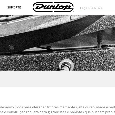
Faça sua busca
SUPORTE
 desenvolvidos para oferecer timbres marcantes, alta durabilidade e p
a e construção robusta para guitarristas e baixistas que buscam precis