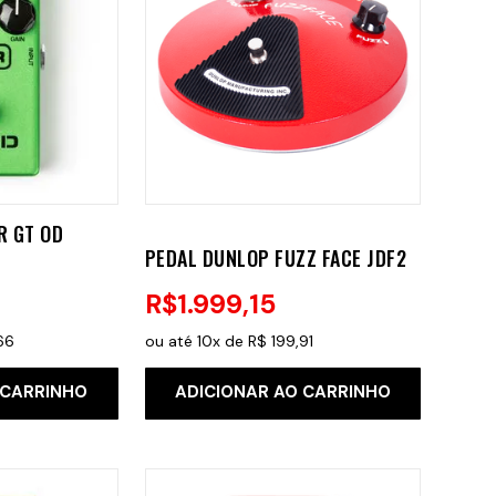
R GT OD
PEDAL DUNLOP FUZZ FACE JDF2
R$
1
.
999
,
15
66
ou até
10
x de
R$
199
,
91
 CARRINHO
ADICIONAR AO CARRINHO