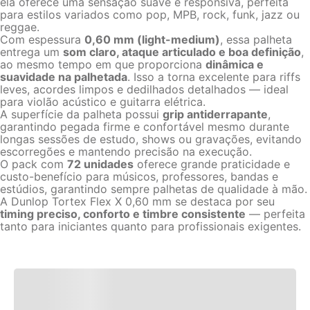
ela oferece uma sensação suave e responsiva, perfeita
para estilos variados como pop, MPB, rock, funk, jazz ou
reggae.
Com espessura
0,60 mm (light-medium)
, essa palheta
entrega um
som claro, ataque articulado e boa definição
,
ao mesmo tempo em que proporciona
dinâmica e
suavidade na palhetada
. Isso a torna excelente para riffs
leves, acordes limpos e dedilhados detalhados — ideal
para violão acústico e guitarra elétrica.
A superfície da palheta possui
grip antiderrapante
,
garantindo pegada firme e confortável mesmo durante
longas sessões de estudo, shows ou gravações, evitando
escorregões e mantendo precisão na execução.
O pack com
72 unidades
oferece grande praticidade e
custo-benefício para músicos, professores, bandas e
estúdios, garantindo sempre palhetas de qualidade à mão.
A Dunlop Tortex Flex X 0,60 mm se destaca por seu
timing preciso, conforto e timbre consistente
— perfeita
tanto para iniciantes quanto para profissionais exigentes.