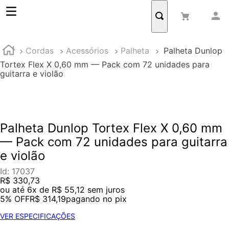
Cordas
Acessórios
Palheta
Palheta Dunlop
Tortex Flex X 0,60 mm — Pack com 72 unidades para
guitarra e violão
Palheta Dunlop Tortex Flex X 0,60 mm
— Pack com 72 unidades para guitarra
e violão
Id
:
17037
R$
330
,
73
ou até
6
x de
R$
55
,
12
sem juros
5% OFF
R$ 314,19
pagando no pix
VER ESPECIFICAÇÕES