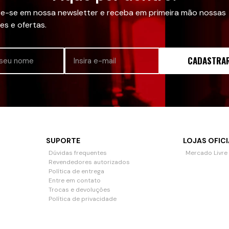
e-se em nossa newsletter e receba em primeira mão nossas
es e ofertas.
CADASTRA
SUPORTE
LOJAS OFICI
Dúvidas frequentes
Mercado Livre
Revendedores autorizados
Política de entrega
Entre em contato
Trocas e devoluções
Política de privacidade