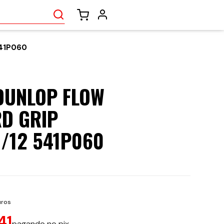
41P060
DUNLOP FLOW
D GRIP
/12 541P060
uros
41
pagando no pix