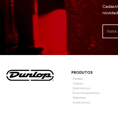
Cadastr
novidad
PRODUTOS
Pedais
Cabos
Eletrônicos
Encordoamentos
Palhetas
Acessórios