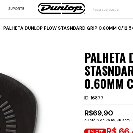
Faça sua busca
SUPORTE
PALHETA DUNLOP FLOW STASNDARD GRIP 0.60MM C/12 5
PALHETA 
STASNDAR
0.60MM C
ID
:
16877
R$
69
,
90
ou até
1
x de
R$
69
,
90
sem j
R$ 66,
5% OFF