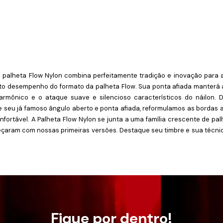
A palheta Flow Nylon combina perfeitamente tradição e inovação pa
alto desempenho do formato da palheta Flow. Sua ponta afiada manterá 
rmônico e o ataque suave e silencioso característicos do náilon. 
e seu já famoso ângulo aberto e ponta afiada, reformulamos as borda
nfortável. A Palheta Flow Nylon se junta a uma família crescente de pal
çaram com nossas primeiras versões. Destaque seu timbre e sua técnica
Fique por dentro!