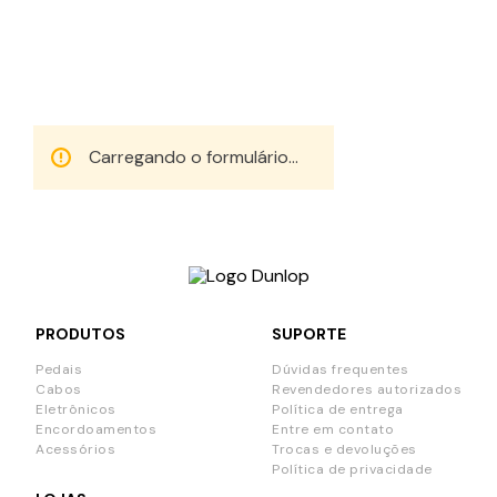
Fique por dentro!
Cadastre-se em nossa newsletter e receba em
primeira mão nossas novidades e ofertas.
Carregando o formulário...
PRODUTOS
SUPORTE
Pedais
Dúvidas frequentes
Cabos
Revendedores autorizados
Eletrônicos
Política de entrega
Encordoamentos
Entre em contato
Acessórios
Trocas e devoluções
Política de privacidade