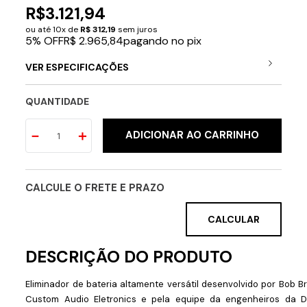
R$
3
.
121
,
94
ou até
10
x de
R$
312
,
19
sem juros
5% OFF
R$ 2.965,84
pagando no pix
VER ESPECIFICAÇÕES
QUANTIDADE
－
＋
ADICIONAR AO CARRINHO
CALCULE O FRETE E PRAZO
Eliminador de bateria altamente versátil desenvolvido por Bob B
Custom Audio Eletronics e pela equipe da engenheiros da D