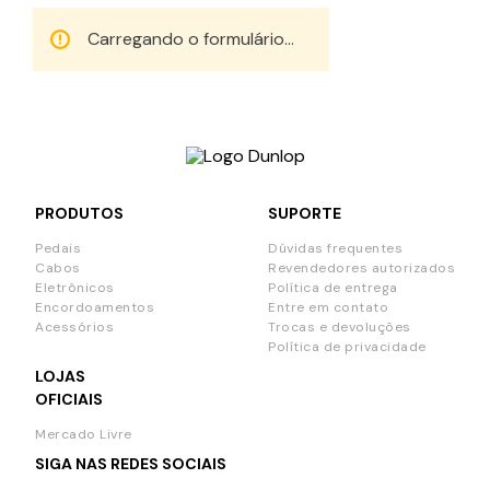
Carregando o formulário...
PRODUTOS
SUPORTE
Pedais
Dúvidas frequentes
Cabos
Revendedores autorizados
Eletrônicos
Política de entrega
Encordoamentos
Entre em contato
Acessórios
Trocas e devoluções
Política de privacidade
LOJAS
OFICIAIS
Mercado Livre
SIGA NAS REDES SOCIAIS