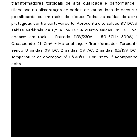
transformadores toroidais de alta qualidade e performance
silenciosa na alimentação de pedais de vários tipos de constr
pedalboards ou em racks de efeitos. Todas as saídas de alim
protegidas contra curto-circuito. Apresenta oito saídas 9V DC, 
saídas variáveis de 6,5 a 15V DC e quatro saídas 18V DC. 
encaixe em rack. - Entrada: 115V/230V – 50~60Hz 300W, f
Capacidade: 3140mA - Material: aço - Transformador: Toroidal
sendo 8 saídas 9V DC, 2 saídas 9V AC, 2 saídas 6,5/15V DC
Temperatura de operação: 5°C à 38°C - Cor: Preto -* Acompanh
cabo 