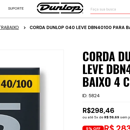
Faça sua busca
SUPORTE
RABAIXO
CORDA DUNLOP 040 LEVE DBN40100 PARA B
CORDA DU
LEVE DBN
BAIXO 4 
ID
:
5824
R$
298
,
46
ou até
5
x de
R$
59
,
69
sem j
R$ 28
5% OFF