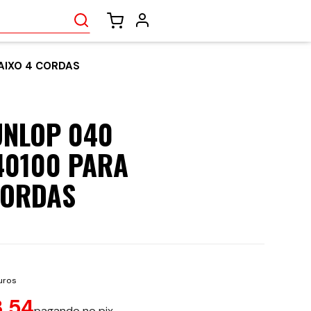
AIXO 4 CORDAS
NLOP 040
40100 PARA
CORDAS
uros
3,54
pagando no pix